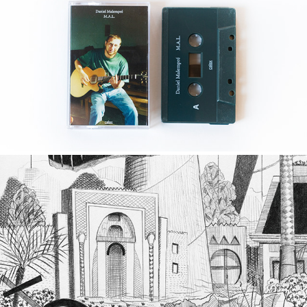
M​.​A​.​L.
2024
PARAVENTS ET MIROIRS, UNE CÉRÉMONIE
2023